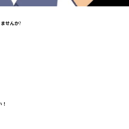
きませんか
?
い！