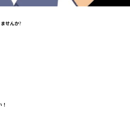
きませんか
?
い！