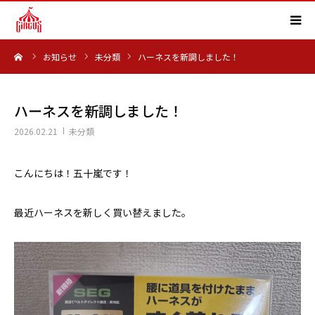
ーム
お知らせ
未分類
ハーネスを新調しました！
HOME
事業内容
ハーネスを新調しました！
2026.02.21
未分類
実績紹介
こんにちは！五十嵐です！
会社概要
最近ハーネスを新しく買い替えました。
求人情報
よくある質問
お知らせ