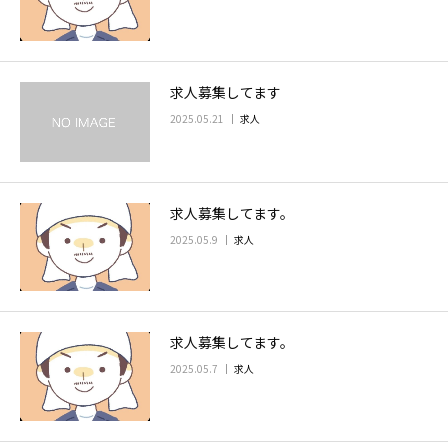
求人募集してます
2025.05.21
求人
求人募集してます。
2025.05.9
求人
求人募集してます。
2025.05.7
求人