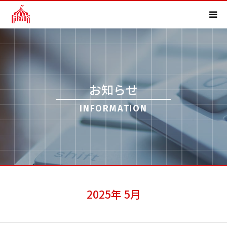
HOME
事業内容
お知らせ
実績紹介
INFORMATION
会社概要
求人情報
よくある質問
2025年 5月
お知らせ