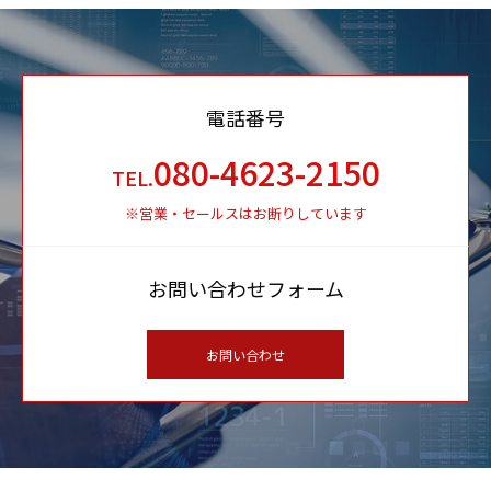
電話番号
080-4623-2150
TEL.
※営業・セールスはお断りしています
お問い合わせフォーム
お問い合わせ