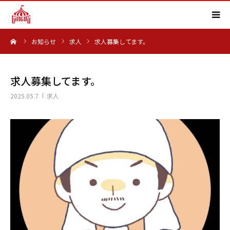
ーム
お知らせ
求人
求人募集してます。
HOME
事業内容
求人募集してます。
2025.05.7
求人
実績紹介
会社概要
求人情報
よくある質問
お知らせ