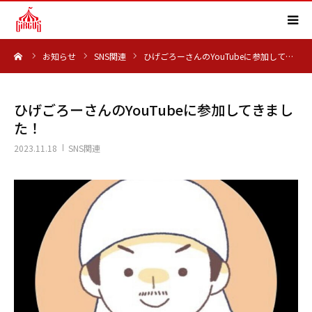
ーム
お知らせ
SNS関連
ひげごろーさんのYouTubeに参加して…
HOME
事業内容
ひげごろーさんのYouTubeに参加してきまし
た！
実績紹介
2023.11.18
SNS関連
会社概要
求人情報
よくある質問
お知らせ