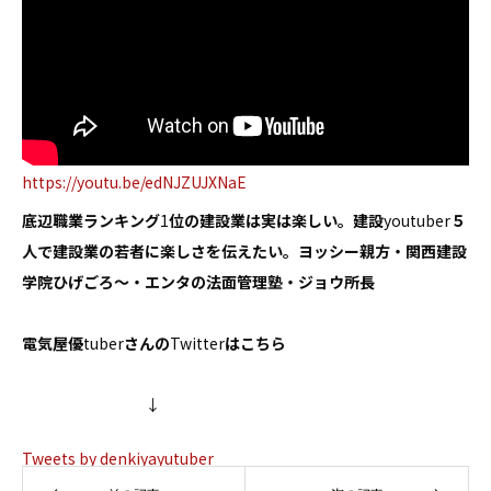
https://youtu.be/edNJZUJXNaE
底辺職業ランキング
1
位の建設業は実は楽しい。建設
youtuber
５
人で建設業の若者に楽しさを伝えたい。ヨッシー親方・関西建設
学院ひげごろ～・エンタの法面管理塾・ジョウ所長
電気屋優
tuber
さんの
Twitter
はこちら
↓
Tweets by denkiyayutuber