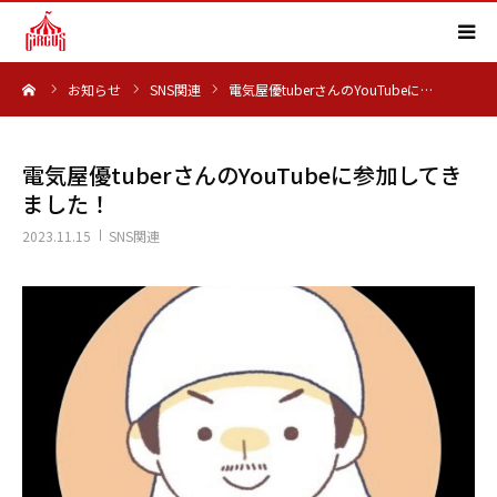
ーム
お知らせ
SNS関連
電気屋優tuberさんのYouTubeに…
HOME
事業内容
電気屋優tuberさんのYouTubeに参加してき
ました！
実績紹介
2023.11.15
SNS関連
会社概要
求人情報
よくある質問
お知らせ