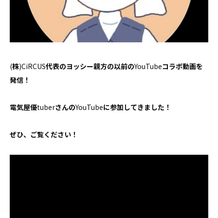
お問い合わせ
(
株
)CiRCUS
代表のヨッシー親方の以前の
YouTube
コラボ動画を
発信！
電気屋優
tuber
さんの
YouTube
に参加してきました！
ぜひ、ご覧ください！