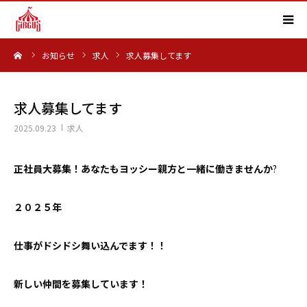
ーム
お知らせ
求人
求人募集してます
HOME
事業内容
求人募集してます
2025.09.23
求人
実績紹介
正社員大募集！あなたもヨッシー親方と一緒に働きませんか
?
会社概要
２０２５年
求人情報
仕事がドシドシ舞い込んでます！！
よくある質問
新しい仲間を募集しています！
お知らせ