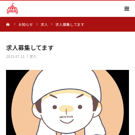
ーム
お知らせ
求人
求人募集してます
HOME
事業内容
求人募集してます
2025.07.11
求人
実績紹介
会社概要
求人情報
よくある質問
お知らせ