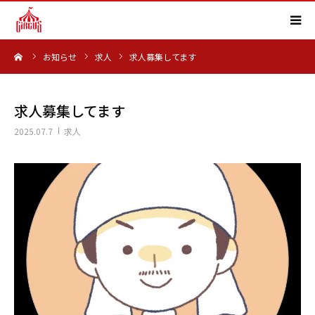
ーム
お知らせ
求人
求人募集してます
HOME
事業内容
求人募集してます
2025.07.7
求人
実績紹介
会社概要
求人情報
よくある質問
お知らせ