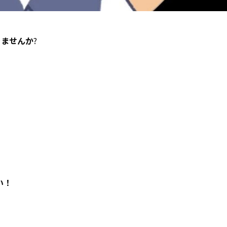
きませんか
?
い！