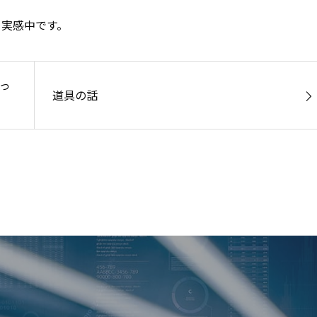
と実感中です。
っ
道具の話