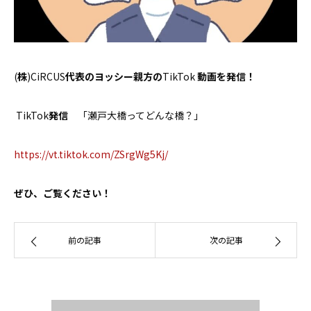
お問い合わせ
(
株
)CiRCUS
代表のヨッシー親方の
TikTok
動画を発信！
TikTok
発信
「瀬戸大橋ってどんな橋？」
https://vt.tiktok.com/ZSrgWg5Kj/
ぜひ、ご覧ください！
前の記事
次の記事