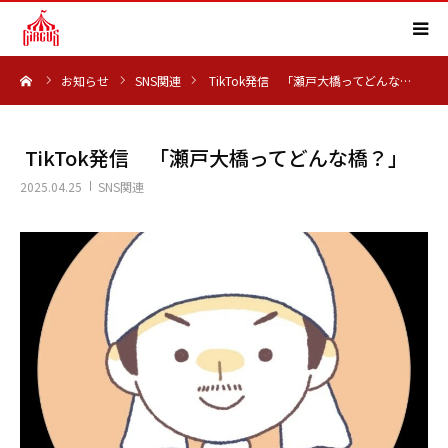
ーム
お知らせ
SNS関連
TikTok発信 「瀬戸大橋ってどんな…
HOME
事業内容
TikTok発信 「瀬戸大橋ってどんな橋？」
2025.04.25
SNS関連
実績紹介
会社概要
求人情報
よくある質問
お知らせ