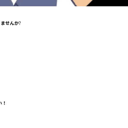
きませんか
?
い！