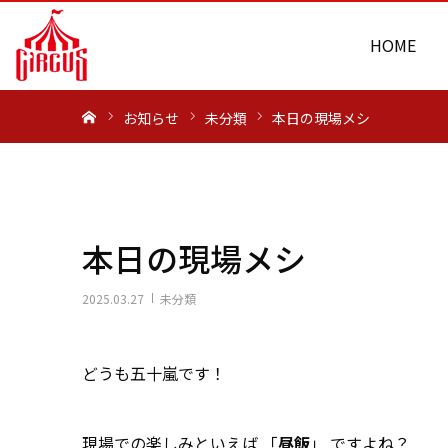
HOME
ホーム
お知らせ
未分類
本日の現場メシ
本日の現場メシ
2025.03.27
未分類
どうも五十嵐です！
現場での楽しみといえば 「
昼飯
」 ですよね？