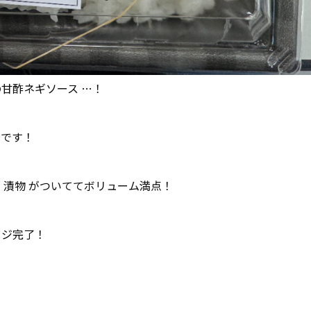
甘酢ネギソース …！
つです！
、漬物 がついててボリューム満点！
ージ完了！