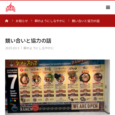
ーム
お知らせ
柳のようにしなやかに
競い合いと協力の話
HOME
事業内容
競い合いと協力の話
2025.03.3
柳のようにしなやかに
実績紹介
会社概要
求人情報
よくある質問
お知らせ