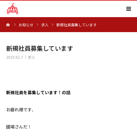
ーム
お知らせ
求人
新規社員募集しています
HOME
事業内容
新規社員募集しています
2025.02.7
求人
実績紹介
会社概要
新規社員を募集しています！の話
求人情報
お疲れ様です、
よくある質問
國場さんだ！
お知らせ