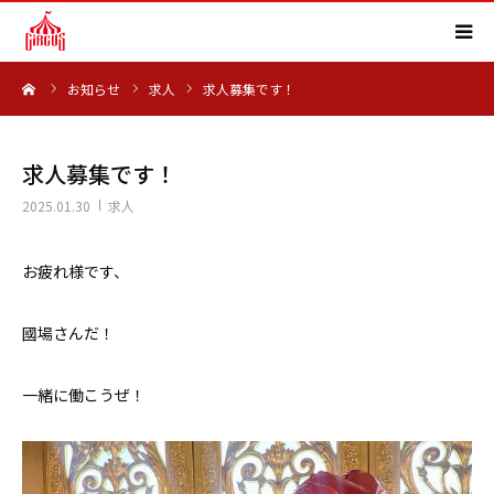
ーム
お知らせ
求人
求人募集です！
HOME
事業内容
求人募集です！
2025.01.30
求人
実績紹介
お疲れ様です、
会社概要
國場さんだ！
求人情報
一緒に働こうぜ！
よくある質問
お知らせ