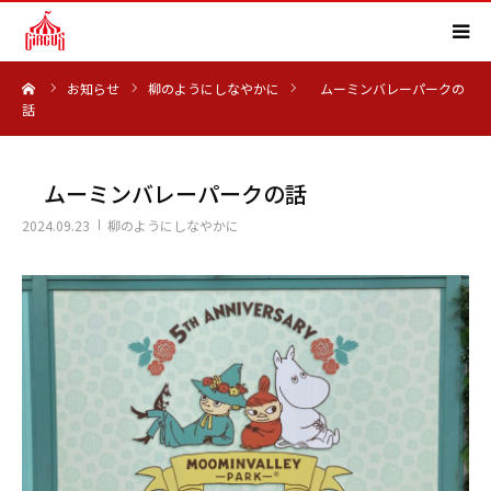
ーム
お知らせ
柳のようにしなやかに
ムーミンバレーパークの
HOME
話
事業内容
ムーミンバレーパークの話
実績紹介
2024.09.23
柳のようにしなやかに
会社概要
求人情報
よくある質問
お知らせ