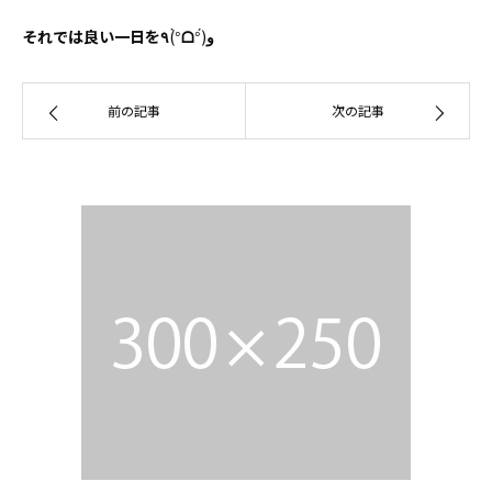
それでは良い一日を٩
(°̀
ᗝ
°́)
و
前の記事
次の記事