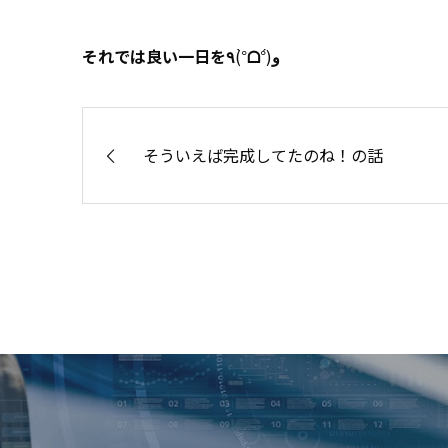
それでは良い一日を٩
(°̀
ᗝ
°́)
و
そういえば完成してたのね！の話