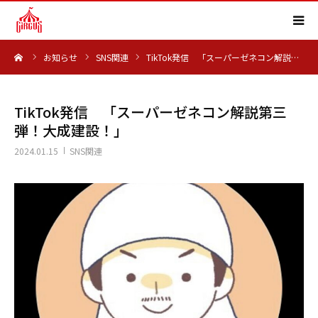
ーム
お知らせ
SNS関連
TikTok発信 「スーパーゼネコン解説…
HOME
事業内容
TikTok発信 「スーパーゼネコン解説第三
弾！大成建設！」
実績紹介
2024.01.15
SNS関連
会社概要
求人情報
よくある質問
お知らせ