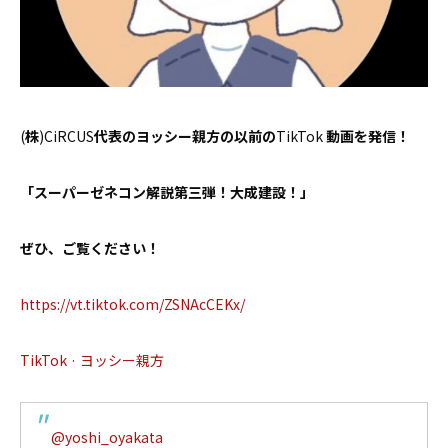
お問い合わせ
(
株
)CiRCUS
代表のヨッシー親方の以前の
TikTok
動画を発信！
「スーパーゼネコン解説第三弾！大成建設！」
ぜひ、ご覧ください！
https://vt.tiktok.com/ZSNAcCEKx/
TikTok · ヨッシー親方
@yoshi_oyakata