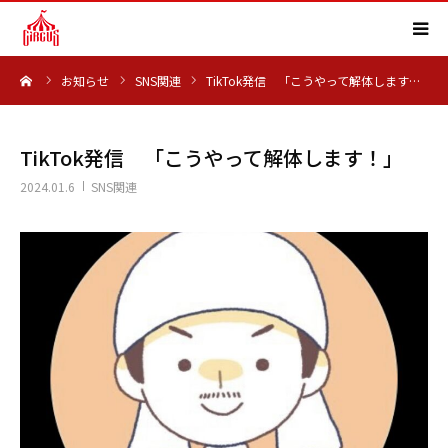
ーム
お知らせ
SNS関連
TikTok発信 「こうやって解体します…
HOME
事業内容
TikTok発信 「こうやって解体します！」
2024.01.6
SNS関連
実績紹介
会社概要
求人情報
よくある質問
お知らせ