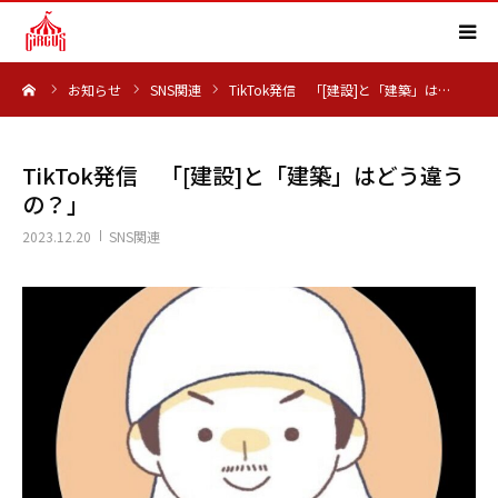
ーム
お知らせ
SNS関連
TikTok発信 「[建設]と「建築」は…
HOME
事業内容
TikTok発信 「[建設]と「建築」はどう違う
の？」
実績紹介
2023.12.20
SNS関連
会社概要
求人情報
よくある質問
お知らせ