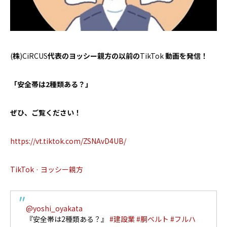
お問い合わせ
(
株
)CiRCUS
代表のヨッシー親方の以前の
TikTok
動画を発信！
「安全帯は
2
種類ある？」
ぜひ、ご覧ください！
https://vt.tiktok.com/ZSNAvD4UB/
TikTok · ヨッシー親方
@yoshi_oyakata
『安全帯は2種類ある？』
#建設業
#胴ベルト
#フルハ