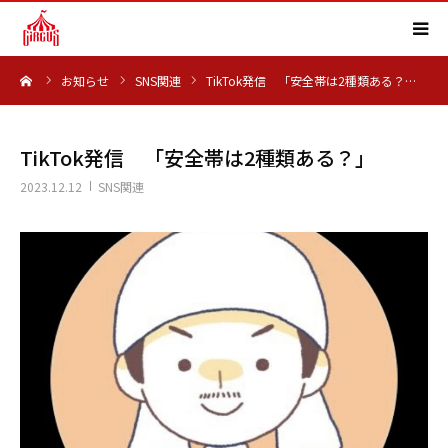
ーム
お知らせ
SNS関連
TikTok発信 「安全帯は2種類ある？…
HOME
事業内容
TikTok発信 「安全帯は2種類ある？」
2023.12.12
SNS関連
実績紹介
会社概要
求人情報
よくある質問
お知らせ