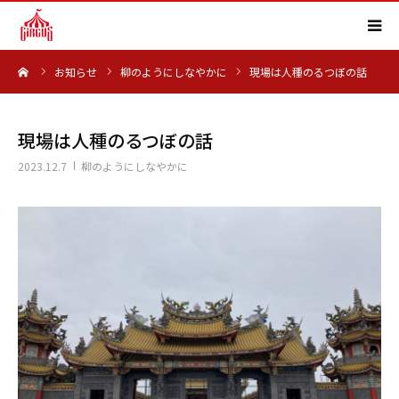
ーム
お知らせ
柳のようにしなやかに
現場は人種のるつぼの話
HOME
事業内容
現場は人種のるつぼの話
2023.12.7
柳のようにしなやかに
実績紹介
会社概要
求人情報
よくある質問
お知らせ