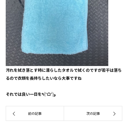
汚れを拭き落とす時に濡らしたタオルで拭くのですが若干は落ち
るので衣類を長持ちしたいなら大事ですね
それでは良い一日を
٩
(°̀
ᗝ
°́)
و
前の記事
次の記事