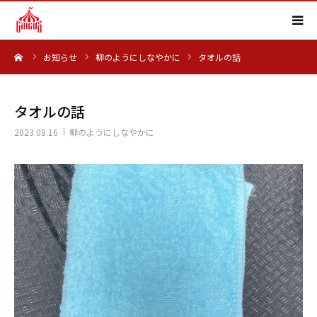
ーム
お知らせ
柳のようにしなやかに
タオルの話
HOME
事業内容
タオルの話
2023.08.16
柳のようにしなやかに
実績紹介
会社概要
求人情報
よくある質問
お知らせ