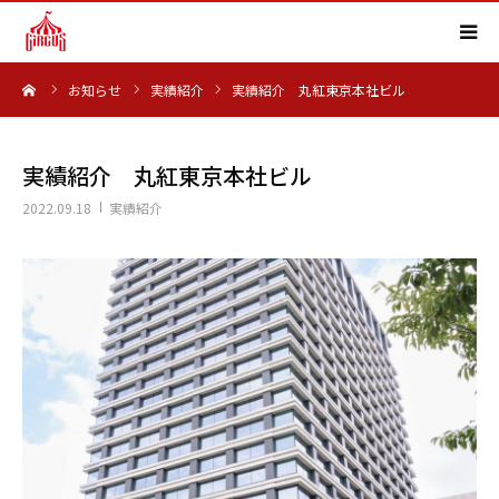
ーム
お知らせ
実績紹介
実績紹介 丸紅東京本社ビル
HOME
事業内容
実績紹介 丸紅東京本社ビル
2022.09.18
実績紹介
実績紹介
会社概要
求人情報
よくある質問
お知らせ